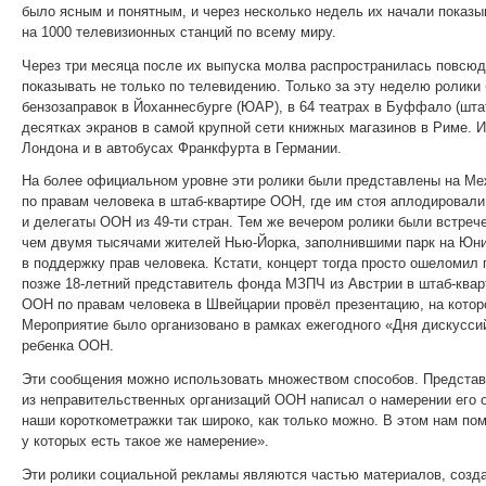
было ясным и понятным, и через несколько недель их начали показы
на 1000 телевизионных станций по всему миру.
Через три месяца после их выпуска молва распространилась повсюд
показывать не только по телевидению. Только за эту неделю ролики
бензозаправок в Йоханнесбурге (ЮАР), в 64 театрах в Буффало (шта
десятках экранов в самой крупной сети книжных магазинов в Риме. 
Лондона и в автобусах Франкфурта в Германии.
На более официальном уровне эти ролики были представлены на М
по правам человека в штаб-квартире ООН, где им стоя аплодирова
и делегаты ООН из 49-ти стран. Тем же вечером ролики были встреч
чем двумя тысячами жителей Нью-Йорка, заполнившими парк на Юни
в поддержку прав человека. Кстати, концерт тогда просто ошеломил
позже 18-летний представитель фонда МЗПЧ из Австрии в штаб-квар
ООН по правам человека в Швейцарии провёл презентацию, на котор
Мероприятие было организовано в рамках ежегодного «Дня дискусси
ребенка ООН.
Эти сообщения можно использовать множеством способов. Представ
из неправительственных организаций ООН написал о намерении его 
наши короткометражки так широко, как только можно. В этом нам помо
у которых есть такое же намерение».
Эти ролики социальной рекламы являются частью материалов, соз