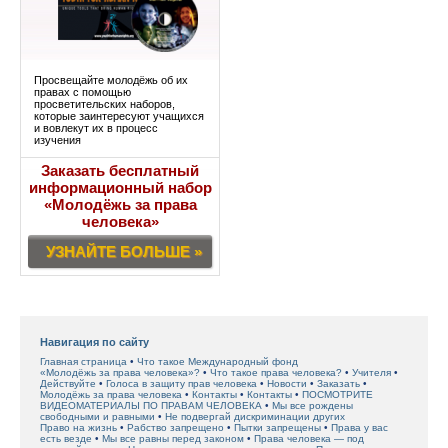
Просвещайте молодёжь об их
правах с помощью
просветительских наборов,
которые заинтересуют учащихся
и вовлекут их в процесс
изучения
Заказать бесплатный
информационный набор
«Молодёжь за права
человека»
УЗНАЙТЕ БОЛЬШЕ »
Навигация по сайту
Главная страница
Что такое Международный фонд
«Молодёжь за права человека»?
Что такое права человека?
Учителя
Действуйте
Голоса в защиту прав человека
Новости
Заказать
Молодёжь за права человека
Контакты
Контакты
ПОСМОТРИТЕ
ВИДЕОМАТЕРИАЛЫ ПО ПРАВАМ ЧЕЛОВЕКА
Мы все рождены
свободными и равными
Не подвергай дискриминации других
Право на жизнь
Рабство запрещено
Пытки запрещены
Права у вас
есть везде
Мы все равны перед законом
Права человека — под