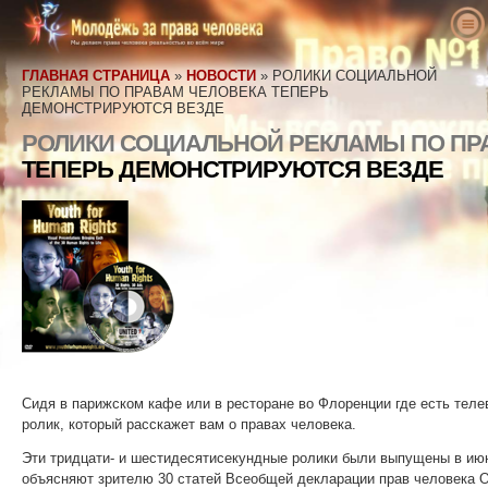
О нас
ГЛАВНАЯ СТРАНИЦА
»
НОВОСТИ
»
РОЛИКИ СОЦИАЛЬНОЙ
Что такое права человека
Что такое Международный фонд
РЕКЛАМЫ ПО ПРАВАМ ЧЕЛОВЕКА ТЕПЕРЬ
ДЕМОНСТРИРУЮТСЯ ВЕЗДЕ
«Молодёжь за права человека»?
Учителя
Определение прав человека
РОЛИКИ СОЦИАЛЬНОЙ РЕКЛАМЫ ПО ПР
Наша цель
Действуйте
Предыстория прав человека
Добро пожаловать
ТЕПЕРЬ ДЕМОНСТРИРУЮТСЯ ВЕЗДЕ
История Международного фонда
Голоса в защиту прав человека
Всеобщая декларация прав человека
Просветительский набор. Подробности
Примите участие
«Молодёжь за права человека»
Новости
Результаты, о которых рассказывают
Петиция
Защитники прав человека
Руководящий персонал
наши учителя
Заказать
Членства и пожертвования
Правозащитные организации
Рекомендательный совет
Учебный план по правам человека
Контакты
Группы
Нарушения прав человека
МЕЖДУНАРОДНЫЙ ФОНД
Программы для учителей
Конкурсы
«МОЛОДЁЖЬ ЗА ПРАВА ЧЕЛОВЕКА».
Внедрение программ
С нами сотрудничают
Сидя в парижском кафе или в ресторане во Флоренции где есть теле
Обращения и признания
ролик, который расскажет вам о правах человека.
Резолюции
Эти тридцати- и шестидесятисекундные ролики были выпущены в июне
объясняют зрителю 30 статей Всеобщей декларации прав человека 