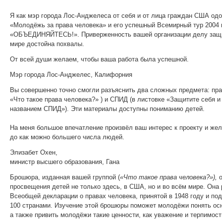
Я как мэр города Лос-Анджелеса от себя и от лица граждан США о
«Молодёжь за права человека» и его успешный Всемирный тур 2004 г
«ОБЪЕДИНЯЙТЕСЬ!». Приверженность вашей организации делу защи
мире достойна похвалы.
От всей души желаем, чтобы ваша работа была успешной.
Мэр города Лос-Анджелес, Калифорния
Вы совершенно точно смогли разъяснить два сложных предмета: пра
«Что такое права человека?»
) и СПИД (в листовке «Защитите себя и
названием СПИД»). Эти материалы доступны пониманию детей.
На меня большое впечатление произвёл ваш интерес к проекту и же
до как можно большего числа людей.
Элизабет Охен,
министр высшего образования, Гана
Брошюра, изданная вашей группой (
«Что такое права человека?»),
о
просвещения детей не только здесь, в США, но и во всём мире. Она 
Всеобщей декларации о правах человека, принятой в 1948 году и по
100 странами. Изучение этой брошюры поможет молодёжи понять ос
а также привить молодёжи такие ценности, как уважение и терпимост