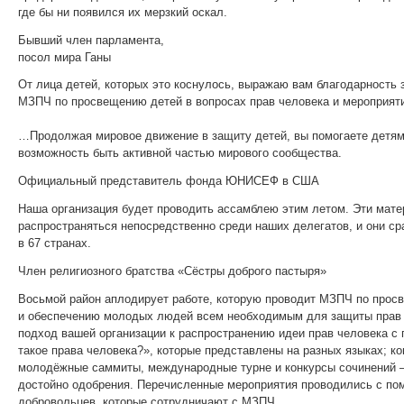
где бы ни появился их мерзкий оскал.
Бывший член парламента,
посол мира Ганы
От лица детей, которых это коснулось, выражаю вам благодарность 
МЗПЧ по просвещению детей в вопросах прав человека и мероприяти
…Продолжая мировое движение в защиту детей, вы помогаете детям
возможность быть активной частью мирового сообщества.
Официальный представитель фонда ЮНИСЕФ в США
Наша организация будет проводить ассамблею этим летом. Эти мат
распространяться непосредственно среди наших делегатов, и они ср
в 67 странах.
Член религиозного братства «Сёстры доброго пастыря»
Восьмой район аплодирует работе, которую проводит МЗПЧ по про
и обеспечению молодых людей всем необходимым для защиты прав 
подход вашей организации к распространению идеи прав человека 
такое права человека?»,
которые представлены на разных языках; к
молодёжные саммиты, международные турне и конкурсы сочинений —
достойно одобрения. Перечисленные мероприятия проводились с п
добровольцев, которые сотрудничают с МЗПЧ.