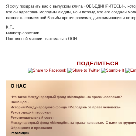
Я хочу поздравить вас с выпуском клипа «ОБЪЕДИНЯЙТЕСЬ!», котор
что он адресован молодым людям, но и потому, что его создали мо
важность совместной борьбы против расизма, дискриминации и нете
К.Т.,
министр-советник
Постоянной миссии Гватемалы в ООН
ПОДЕЛИТЬСЯ
О НАС
Что такое Международный фонд «Молодёжь за права человека»?
Наша цель
История Международного фонда «Молодёжь за права человека»
Руководящий персонал
Рекомендательный совет
Международный фонд «Молодёжь за права человека». С нами сотрудни
Обращения и признания
Резолюции