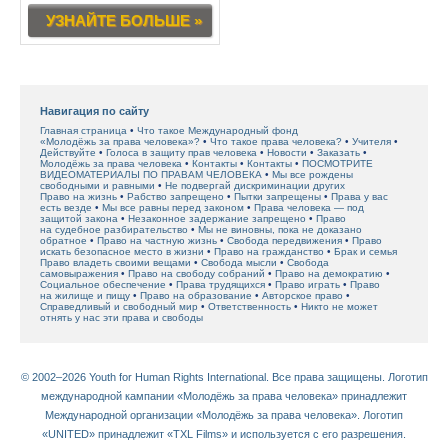
УЗНАЙТЕ БОЛЬШЕ »
Навигация по сайту
Главная страница
Что такое Международный фонд
«Молодёжь за права человека»?
Что такое права человека?
Учителя
Действуйте
Голоса в защиту прав человека
Новости
Заказать
Молодёжь за права человека
Контакты
Контакты
ПОСМОТРИТЕ
ВИДЕОМАТЕРИАЛЫ ПО ПРАВАМ ЧЕЛОВЕКА
Мы все рождены
свободными и равными
Не подвергай дискриминации других
Право на жизнь
Рабство запрещено
Пытки запрещены
Права у вас
есть везде
Мы все равны перед законом
Права человека — под
защитой закона
Незаконное задержание запрещено
Право
на судебное разбирательство
Мы не виновны, пока не доказано
обратное
Право на частную жизнь
Свобода передвижения
Право
искать безопасное место в жизни
Право на гражданство
Брак и семья
Право владеть своими вещами
Свобода мысли
Свобода
самовыражения
Право на свободу собраний
Право на демократию
Социальное обеспечение
Права трудящихся
Право играть
Право
на жилище и пищу
Право на образование
Авторское право
Справедливый и свободный мир
Ответственность
Никто не может
отнять у нас эти права и свободы
© 2002–2026 Youth for Human Rights International. Все права защищены. Логотип
международной кампании «Молодёжь за права человека» принадлежит
Международной организации «Молодёжь за права человека». Логотип
«UNITED» принадлежит «TXL Films» и используется с его разрешения.