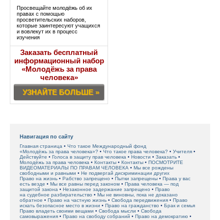
Просвещайте молодёжь об их
правах с помощью
просветительских наборов,
которые заинтересуют учащихся
и вовлекут их в процесс
изучения
Заказать бесплатный
информационный набор
«Молодёжь за права
человека»
УЗНАЙТЕ БОЛЬШЕ »
Навигация по сайту
Главная страница
Что такое Международный фонд
«Молодёжь за права человека»?
Что такое права человека?
Учителя
Действуйте
Голоса в защиту прав человека
Новости
Заказать
Молодёжь за права человека
Контакты
Контакты
ПОСМОТРИТЕ
ВИДЕОМАТЕРИАЛЫ ПО ПРАВАМ ЧЕЛОВЕКА
Мы все рождены
свободными и равными
Не подвергай дискриминации других
Право на жизнь
Рабство запрещено
Пытки запрещены
Права у вас
есть везде
Мы все равны перед законом
Права человека — под
защитой закона
Незаконное задержание запрещено
Право
на судебное разбирательство
Мы не виновны, пока не доказано
обратное
Право на частную жизнь
Свобода передвижения
Право
искать безопасное место в жизни
Право на гражданство
Брак и семья
Право владеть своими вещами
Свобода мысли
Свобода
самовыражения
Право на свободу собраний
Право на демократию