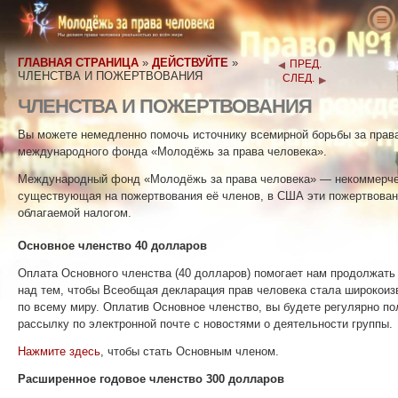
О нас
ГЛАВНАЯ СТРАНИЦА
»
ДЕЙСТВУЙТЕ
»
ПРЕД.
Что такое права человека
Что такое Международный фонд
ЧЛЕНСТВА И ПОЖЕРТВОВАНИЯ
СЛЕД.
«Молодёжь за права человека»?
Учителя
Определение прав человека
ЧЛЕНСТВА И ПОЖЕРТВОВАНИЯ
Наша цель
Действуйте
Предыстория прав человека
Добро пожаловать
Вы можете немедленно помочь источнику всемирной борьбы за права
История Международного фонда
международного фонда «Молодёжь за права человека».
Голоса в защиту прав человека
Всеобщая декларация прав человека
Просветительский набор. Подробности
Примите участие
«Молодёжь за права человека»
Международный фонд «Молодёжь за права человека» — некоммерчес
Новости
Результаты, о которых рассказывают
Петиция
Защитники прав человека
существующая на пожертвования её членов, в США эти пожертвова
Руководящий персонал
наши учителя
облагаемой налогом.
Заказать
Членства и пожертвования
Правозащитные организации
Рекомендательный совет
Ваши пожертвования пойдут на поддержку следующих программ
Совет по правам человека — лидеры и активисты борьбы за права человека привлекают внимание к различным случаям нарушения прав человека, например, торговле людьми, незаконные задержания и посягательства на 
Учебный план по правам человека
Широкие кампании в средствах массовой информации — выход в эф
Контакты
Основное членство 40 долларов
Группы
Нарушения прав человека
рекламы о правах человека и размещение в печати социальной рекл
МЕЖДУНАРОДНЫЙ ФОНД
Программы для учителей
Оплата Основного членства (40 долларов) помогает нам продолжать
Конкурсы
«МОЛОДЁЖЬ ЗА ПРАВА ЧЕЛОВЕКА».
над тем, чтобы Всеобщая декларация прав человека стала широкоиз
Внедрение программ
С нами сотрудничают
по всему миру. Оплатив Основное членство, вы будете регулярно 
рассылку по электронной почте с новостями о деятельности группы.
Обращения и признания
Нажмите здесь
, чтобы стать Основным членом.
Резолюции
Расширенное годовое членство 300 долларов