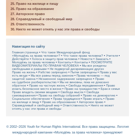
25. Право на жилище и пищу
26. Право на образование
27. Авторское право
28. Справедливый и свободный мир
29. Ответственность
30. Никто не может отнять у нас эти права и свободы
Навигация по сайту
Главная страница
Что такое Международный фонд
«Молодёжь за права человека»?
Что такое права человека?
Учителя
Действуйте
Голоса в защиту прав человека
Новости
Заказать
Молодёжь за права человека
Контакты
Контакты
ПОСМОТРИТЕ
ВИДЕОМАТЕРИАЛЫ ПО ПРАВАМ ЧЕЛОВЕКА
Мы все рождены
свободными и равными
Не подвергай дискриминации других
Право на жизнь
Рабство запрещено
Пытки запрещены
Права у вас
есть везде
Мы все равны перед законом
Права человека — под
защитой закона
Незаконное задержание запрещено
Право
на судебное разбирательство
Мы не виновны, пока не доказано
обратное
Право на частную жизнь
Свобода передвижения
Право
искать безопасное место в жизни
Право на гражданство
Брак и семья
Право владеть своими вещами
Свобода мысли
Свобода
самовыражения
Право на свободу собраний
Право на демократию
Социальное обеспечение
Права трудящихся
Право играть
Право
на жилище и пищу
Право на образование
Авторское право
Справедливый и свободный мир
Ответственность
Никто не может
отнять у нас эти права и свободы
© 2002–2026 Youth for Human Rights International. Все права защищены. Логотип
международной кампании «Молодёжь за права человека» принадлежит