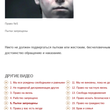
Право №5
Пытки запрещены
Никто не должен подвергаться пыткам или жестоким, бесчеловечны
достоинство обращению и наказанию.
ДРУГИЕ ВИДЕО
1. Мы все рождены свободными и равными
11. Мы не виновны, пока не д
2. Не подвергай дискриминации других
12. Право на частную жизнь
3. Право на жизнь
13. Свобода передвижения
4. Рабство запрещено
14. Право искать безопасное
5. Пытки запрещены
15. Право на гражданство
6. Права у вас есть везде
16. Брак и семья