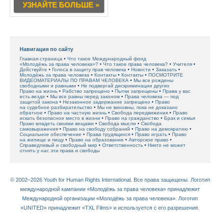
УЗНАЙТЕ БОЛЬШЕ »
Навигация по сайту
Главная страница
Что такое Международный фонд
«Молодёжь за права человека»?
Что такое права человека?
Учителя
Действуйте
Голоса в защиту прав человека
Новости
Заказать
Молодёжь за права человека
Контакты
Контакты
ПОСМОТРИТЕ
ВИДЕОМАТЕРИАЛЫ ПО ПРАВАМ ЧЕЛОВЕКА
Мы все рождены
свободными и равными
Не подвергай дискриминации других
Право на жизнь
Рабство запрещено
Пытки запрещены
Права у вас
есть везде
Мы все равны перед законом
Права человека — под
защитой закона
Незаконное задержание запрещено
Право
на судебное разбирательство
Мы не виновны, пока не доказано
обратное
Право на частную жизнь
Свобода передвижения
Право
искать безопасное место в жизни
Право на гражданство
Брак и семья
Право владеть своими вещами
Свобода мысли
Свобода
самовыражения
Право на свободу собраний
Право на демократию
Социальное обеспечение
Права трудящихся
Право играть
Право
на жилище и пищу
Право на образование
Авторское право
Справедливый и свободный мир
Ответственность
Никто не может
отнять у нас эти права и свободы
© 2002–2026 Youth for Human Rights International. Все права защищены. Логотип
международной кампании «Молодёжь за права человека» принадлежит
Международной организации «Молодёжь за права человека». Логотип
«UNITED» принадлежит «TXL Films» и используется с его разрешения.