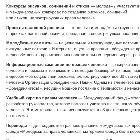
Конкурсы рисунков, сочинений и стихов
— молодёжь участвует в
и международных конкурсах по созданию рисунков, сочинений
или стихов, иллюстрирующих права человека.
Проекты настенной росписи
— школьные и молодёжные группы сов
в проектах настенной росписи, передавая в своих рисунках послание
Молодёжные саммиты
— национальные и международные встречи 
виртуальные встречи в Интернете, с целью проводить обсуждение п
и способствовать проникновению положительных перемен через гран
Информационные кампании по правам человека
— распространен
человека и призыва к терпимости с помощью брошюр «Что такое пра
видеороликов социальной рекламы, иллюстрирующих все 30 статей 
человека Организации Объединённых Наций. Одним из элементов ка
«Объединяйтесь!», несущий мощное послание о терпимости и ненаси
Учебный курс по правам человека
— Международный фонд «Молод
разработал руководство, которое помогает учителю шаг за шагом об
человека. Эти материалы также используются в общественных цент
программах.
Переводы
— для содействия распространению международных прос
фонда «Молодёжь за права человека», материалы фонда были перев