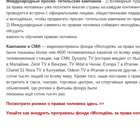
Международные просве- тительские кампании
- 1) Всемирные ту
за права человека» уже посетили многие страны на каждом континент
проводятся встречи с официальными лицами, общественными лидер
и молодёжью, чтобы продвигать просве- тительские кампании по пра
2) Международные саммиты по правам человека собирают молодёжь 
обсудить
важность обучения правам человека.
Кампании в СМИ
— видеоматериалы фонда «Молодёжь за права че
были показаны более чем 4600 телевизионных каналов по всему миру
телевизионные станции, как CNN, Dynasty TV (которая вещает от Нь
в Малайзии, Zenit TV в Венгрии, TV Mitel в Чехии, Europa 7 в Италии,
Chanel 51 Nova TV в Колумбии, Odeon TV в Италии и многие другие, 
сотни тысяч людей по всему миру. Кроме того, наше послание о пра
встретить в такси, театрах, торговых центрах, на спортивных аренах
объявлений, где ролики и фильмы фонда были
показаны ещё сотни тысяч раз.
Посмотрите ролики о правах человека здесь >>
Узнайте как внедрить программы фонда «Молодёжь за права чел