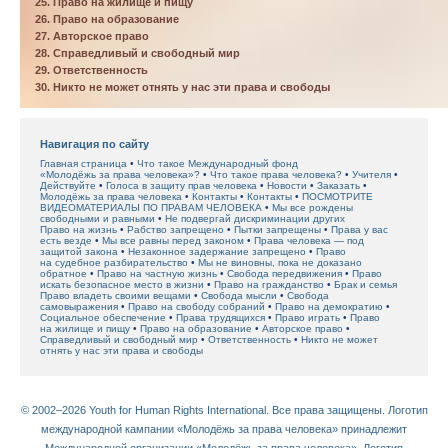
25. Право на жилище и пищу
26. Право на образование
27. Авторское право
28. Справедливый и свободный мир
29. Ответственность
30. Никто не может отнять у нас эти права и свободы
Навигация по сайту
Главная страница
Что такое Международный фонд
«Молодёжь за права человека»?
Что такое права человека?
Учителя
Действуйте
Голоса в защиту прав человека
Новости
Заказать
Молодёжь за права человека
Контакты
Контакты
ПОСМОТРИТЕ
ВИДЕОМАТЕРИАЛЫ ПО ПРАВАМ ЧЕЛОВЕКА
Мы все рождены
свободными и равными
Не подвергай дискриминации других
Право на жизнь
Рабство запрещено
Пытки запрещены
Права у вас
есть везде
Мы все равны перед законом
Права человека — под
защитой закона
Незаконное задержание запрещено
Право
на судебное разбирательство
Мы не виновны, пока не доказано
обратное
Право на частную жизнь
Свобода передвижения
Право
искать безопасное место в жизни
Право на гражданство
Брак и семья
Право владеть своими вещами
Свобода мысли
Свобода
самовыражения
Право на свободу собраний
Право на демократию
Социальное обеспечение
Права трудящихся
Право играть
Право
на жилище и пищу
Право на образование
Авторское право
Справедливый и свободный мир
Ответственность
Никто не может
отнять у нас эти права и свободы
© 2002–2026 Youth for Human Rights International. Все права защищены. Логотип
международной кампании «Молодёжь за права человека» принадлежит